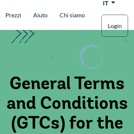
IT
Prezzi
Aiuto
Chi siamo
Login
General Terms
and Conditions
(GTCs) for the